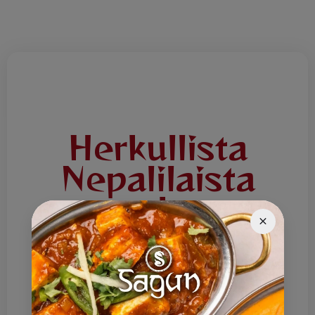
Herkullista
Nepalilaista
ruokaa
Tervetuloa Ravintola Saguniin! Tarjoamme
herkullista Nepalilaista ruokaa joka päivä.
Lounaslista