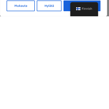
Mukauta
Hylätä
Hyväksy kaikki
Finnish
Keskiviikko
Torstai
Perjantai
Lauantai
Sunnuntai
BUTTER CHICKEN [GLP]
Haudutettuja kana filepaloja;tomaatti,voi,kookos,
kermakastikkeessa.
Chicken pieces; tomato, butter, coconut &cream sauce.
Lamb Bhuteko Masala
[GLPM]