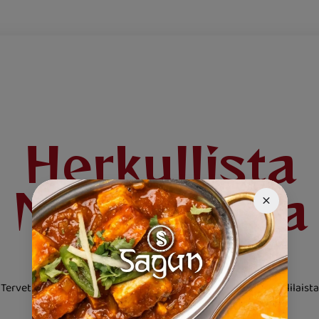
Herkullista
Nepalilaista
ruokaa
Tervetuloa Ravintola Saguniin! Tarjoamme herkullista Nepalilaista
ruokaa joka päivä.