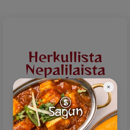
Herkullista
Nepalilaista
ruokaa
Tervetuloa Ravintola Saguniin! Tarjoamme
herkullista Nepalilaista ruokaa joka päivä.
Lounaslista