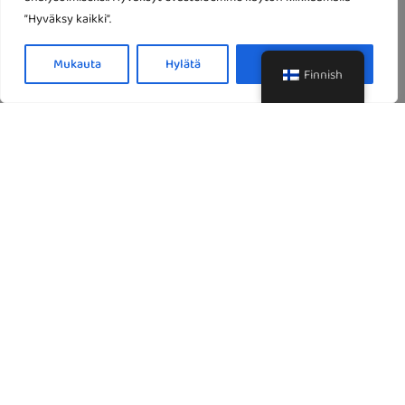
”Hyväksy kaikki”.
Butter Chicken
Mukauta
Hylätä
Hyväksy kaikki
Finnish
L, G, P
Haudutettuja kanarintafilepaloja;tomaatti, voi, kookos,
kermakastikkeessa.
Chicken breast filet pieces; tomato, butter, coconut & cream
sauce.
Mix kofta Masala
L, G, P, M
(Lammas ja kana) pyryköitä mausteisesssa tomaatti, chiliä,
valkosipuli, inkivääri ja sipulikastikkeessa.
(Chicken and lamb) meatballs served in spicy and hot masala
sauce(onions, garlic, ginger, tumeric, tomato and chilis)
Chicken Masala
L, G, P, M