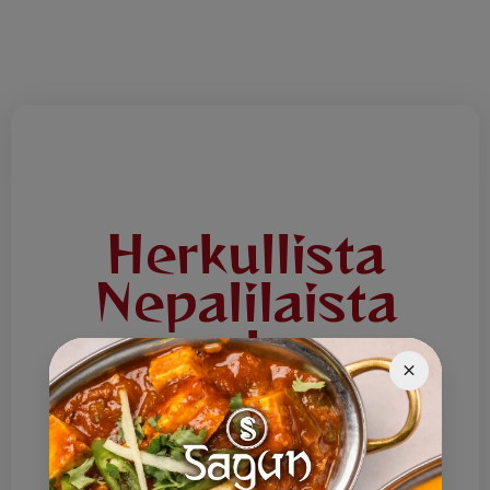
Herkullista
Nepalilaista
ruokaa
Tervetuloa Ravintola Saguniin! Tarjoamme
herkullista Nepalilaista ruokaa joka päivä.
Lounaslista