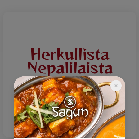
Herkullista
Nepalilaista
ruokaa
Tervetuloa Ravintola Saguniin! Tarjoamme
herkullista Nepalilaista ruokaa joka päivä.
Lounaslista