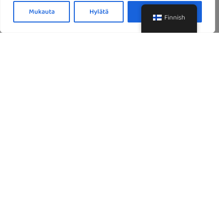
Mukauta
Hylätä
Hyväksy kaikki
Finnish
Keskiviikko
Torstai
Perjantai
Lauantai
Sunnuntai
BUTTER CHICKEN [GLP]
Haudutettuja kana filepaloja;tomaatti,voi,kookos,
kermakastikkeessa.
Chicken pieces; tomato, butter, coconut &cream sauce.
Lamb Bhuteko Masala
[GLPM]