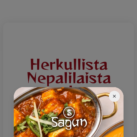
Herkullista
Nepalilaista
ruokaa
Tervetuloa Ravintola Saguniin! Tarjoamme
herkullista Nepalilaista ruokaa joka päivä.
Lounaslista