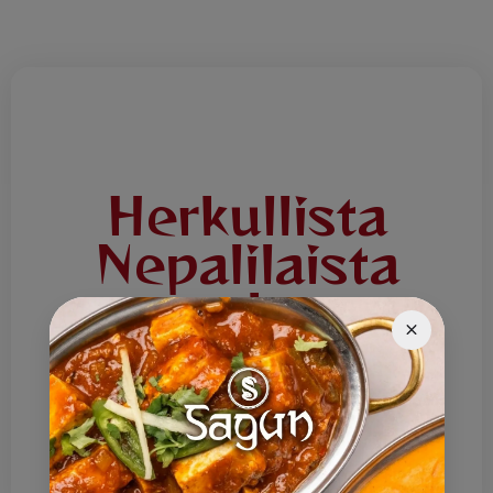
Herkullista
Nepalilaista
ruokaa
Tervetuloa Ravintola Saguniin! Tarjoamme
herkullista Nepalilaista ruokaa joka päivä.
Lounaslista